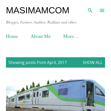
Skip to main content
MASIMAMCOM
Blogger, Farmer, Auditor, Railfans and other.
Home
About Me
More…
P
Showing posts from April, 2017
SHOW ALL
o
s
t
s