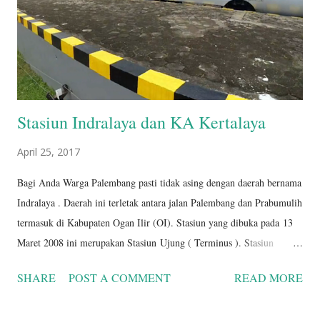
Stasiun Indralaya dan KA Kertalaya
April 25, 2017
Bagi Anda Warga Palembang pasti tidak asing dengan daerah bernama
Indralaya . Daerah ini terletak antara jalan Palembang dan Prabumulih
termasuk di Kabupaten Ogan Ilir (OI). Stasiun yang dibuka pada 13
Maret 2008 ini merupakan Stasiun Ujung ( Terminus ). Stasiun
Indralaya sendiri dipimpin oleh Seorang Kepala Stasiun dan beberapa
SHARE
POST A COMMENT
READ MORE
PPKA. Sistem persinyalan Syasiun ini masih menggunakan sinyal
mekanik dimana tenaga penggeraknya masih menggunakan tuas-tuas