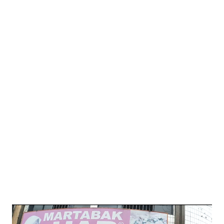
bertenaga manusia. Stasiun Indralaya sangat istimewa karena hanya
melayani Satu kereta yaitu KA Kertalaya . KA Kertalaya merupakan
Kereta Api yang menghubungkan Stasiun Kertapati dengan Indralaya
sehingga disebut juga Kertalaya. Kereta ini merupakan KA Perintis
yang sumber pembiayaannya dibiayai oleh Pemerintah. Tujuan utama
dibangunnya Stasiun Indralaya dengan KA Kertalaya adalah untuk
melayani keluarga besar UNSRI (Universitas Sriwijaya) yang terletak
di Indralaya. Dengan adanya Kereta Api Kertalaya diharapkan
Mahas...