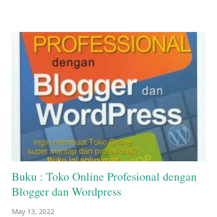
trik mengelola produk, pembayaran, pengiriman, hingga teknik
launching hypermarket. - Memaksimalkan Search Engine
Optimization (SEO) dan tips berpromosi melalui Twitter, Facebook,
iklan baris, dan media lainnya. Semua modul dan software pendukung
yang diperlukan sudah disediakan dalam CD Bonus. Judul : Step By
Step Membangun Hypermarket Online dengan Prestashop Penulis
: Imam Suryono & Java Creativity No. ISBN : 9786020220369
Penerbit : Elex Media Komputindo Tanggal terbit : September - 2013
Jumlah Halaman : 224 Berat : - J...
Buku : Toko Online Profesional dengan
Blogger dan Wordpress
May 13, 2022