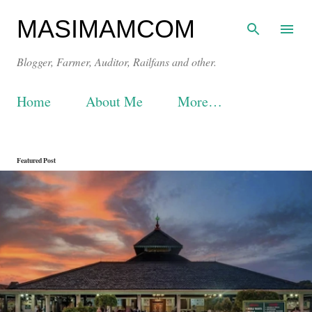
Skip to main content
MASIMAMCOM
Blogger, Farmer, Auditor, Railfans and other.
Home
About Me
More…
P
Featured Post
o
s
t
s