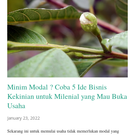
blog secara step by step. 2. Menunjukkan cara membangun blog hanya
dengan 7 Jam saja dan sudah bisa menghasilkan uang. 3. Memberikan
cara mempercantik, optimasi, dan berbagai tips yang berkaitan dengan
blog. 4. Mengupas tuntas cara menghasilkan uang lewat Blogger
diantaranya: Menyulap Blog menjadi Toko Online, AdsenseCamp,
Adf.ly, Google Adsense, Ziddu, Amazon, dan Jual-beli blog. Buku ini
ditulis dengan gaya bahasa yang santai d...
Minim Modal ? Coba 5 Ide Bisnis
Kekinian untuk Milenial yang Mau Buka
Usaha
January 23, 2022
Sekarang ini untuk memulai usaha tidak memerlukan modal yang