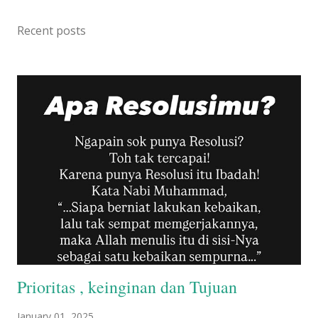
dari mancanegara. Kalau kamu mau ziarah Wali Songo dalam waktu
Recent posts
dekat, berikut daftar makam Wali Songo yang tersebar di Pulau Jawa.
1. Sunan Gresik Sunan Gresik adalah wali pertama di tanah
Jawa yang memiliki nama asli Maulana Malik Ibrahim atau Malik
Maghribi. Ayah Sunan Gresik bernama Barakat Zainul Alam, seorang
ulama besar dari Maghrib atau Maroko, yang menjadi asal nama Malik
Maghribi. Sunan Gresik wafat tanggal 12 Rabiul Awal 822 H (...
Prioritas , keinginan dan Tujuan
January 01, 2025