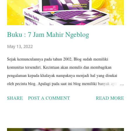
Suryono & Java Creativity No. ...
Buku : 7 Jam Mahir Ngeblog
May 13, 2022
Sejak kemunculannya pada tahun 2002, Blog sudah memiliki
komunitas tersendiri. Kecintaan akan menulis dan membagikan
pengalaman kepada khalayak nampaknya menjadi hal yang disukai
oleh pecinta blog. Apalagi pada saat ini blog memiliki banyak aplikasi
yang dapat digunakan. Dengan buku ini, pembaca akan diajari cara
SHARE
POST A COMMENT
READ MORE
membangun blog secara Step By Step hingga mahir hanya dalam
waktu 7 Jam saja. Tidak hanya itu, tetapi pembaca juga akan
ditunjukan cara menyulap blog menjadi mesin pencetak uang. Berikut
ini beberapa hal yang dibahas: 1. Mengupas tuntas cara pembuatan