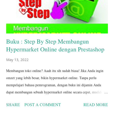
Buku : Step By Step Membangun
Hypermarket Online dengan Prestashop
May 13, 2022
Membangun toko online? Aaah itu sih sudah biasa! Jika Anda ingin
omzet yang lebih besar, bikin hypermarket online. Tanpa perlu
mempelajari bahasa pemrograman, dengan buku ini dijamin Anda
dapat membangun sebuah hypermarket online secara cepat, mudah,
dan bisa langsung beroperasi. Tool yang digunakan adalah Prestashop.
SHARE
POST A COMMENT
READ MORE
Materi yang dibahas: - Petunjuk membuat hypermarket online di
komputer lokal, di hosting gratis, dan di hosting berbayar. - Tips dan