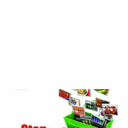
gunung berapi yang tidak aktif. Lokasi Kawah Putih Ciwidey berada
di Sugihmukti, Kec. Pasirjambu, Bandung. Harga tiketnya adalah
Rp53.000, dan jam operasionalnya, setiap hari mulai pukul 07.30
hingga 16.30. 2. Curug Malela Air terjun ini menyuguhkan
pemandangan yang sangat indah. Di sini t...