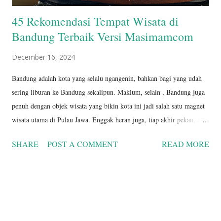
45 Rekomendasi Tempat Wisata di
Bandung Terbaik Versi Masimamcom
December 16, 2024
Bandung adalah kota yang selalu ngangenin, bahkan bagi yang udah
sering liburan ke Bandung sekalipun. Maklum, selain , Bandung juga
penuh dengan objek wisata yang bikin kota ini jadi salah satu magnet
wisata utama di Pulau Jawa. Enggak heran juga, tiap akhir pekan, ada
ribuan atau bahkan puluhan ribu pelancong yang memilih Kota
SHARE
POST A COMMENT
READ MORE
Bandung sebagai destinasi liburan pendek mereka! Apa aja sih
sebenernya tempat wisata di Bandung yang bikin kota ini layak untuk
dikunjungi dan dieksplor lagi? Berikut ini 45 rekomendasi tempat
wisata di Bandung yang harus dikunjungi versi masimamcom: 1.
Kawah Putih Ciwidey Kawah Putih Ciwidey merupakan danau kawah
yang menawarkan indahnya pesona kawah putih kehijauan di bawah