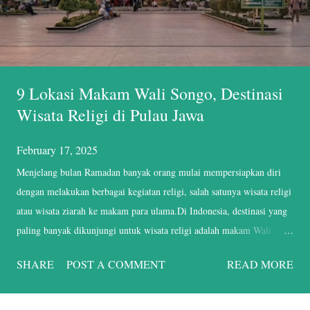
9 Lokasi Makam Wali Songo, Destinasi
Wisata Religi di Pulau Jawa
February 17, 2025
Menjelang bulan Ramadan banyak orang mulai mempersiapkan diri
dengan melakukan berbagai kegiatan religi, salah satunya wisata religi
atau wisata ziarah ke makam para ulama.Di Indonesia, destinasi yang
paling banyak dikunjungi untuk wisata religi adalah makam Wali
Songo, sembilan ulama besar yang sangat berpengaruh dalam
SHARE
POST A COMMENT
READ MORE
penyebaran agama Islam, khususnya di tanah Jawa. Saking besarnya
pengaruh Wali Songo, peziarah yang datang nggak cuma berasal dari
berbagai kota di Indonesia, tapi banyak juga peziarah yang berasal