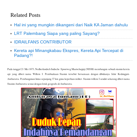
Related Posts
Hal ini yang mungkin dikangeni dari Naik KA Jaman dahulu
LRT Palembang Siapa yang paling Sayang?
IDRAILFANS CONTRIBUTOR
Kereta api Minangkabau Ekspres, Kereta Api Tercepat di
Padang?!
Pada tanggal 21 Mei 1873, Nedherlandsch Indische Spoorweg Maatschappij (NISM) membangun sebuah stasiun kereta
api yang diberi nama Willem I. Pembuakaan Stasiun tersebut bersamaan dengan dibukanya Jalur Kedungjati-
Ambarawa. Pembangunan lintas sepanjang 37 km guna keperluan militer. Stasiun willem I sendiri sekarang diberi nama
Stasiun Ambarawa sesuai dengan letak geografis di Ambarawa.