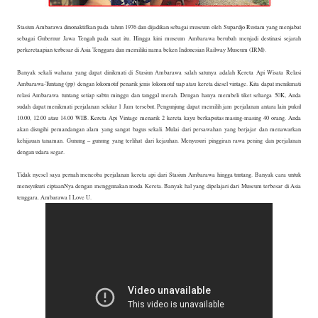
Stasiun Ambarawa dinonaktifkan pada tahun 1976 dan dijadikan sebagai museum oleh Supardjo Rustam yang menjabat
sebagai Gubernur Jawa Tengah pada saat itu. Hingga kini museum Ambarawa berubah menjadi destinasi sejarah
perkeretaapian terbesar di Asia Tenggara dan memiliki nama beken Indonesian Railway Museum (IRM).
Banyak sekali wahana yang dapat dinikmati di Stasiun Ambarawa salah satunya adalah Kereta Api Wisata Relasi
Ambarawa-Tuntang (pp) dengan lokomotif penarik jenis lokomotif uap atau kereta diesel vintage. Kita dapat menikmati
relasi Ambarawa tuntang setiap sabtu minggu dan tanggal merah. Dengan hanya membeli tiket seharga 50K, Anda
sudah dapat menikmati perjalanan sekitar 1 Jam tersebut. Pengunjung dapat memilih jam perjalanan antara lain pukul
10.00, 12.00 atau 14.00 WIB. Kereta Api Vintage menarik 2 kereta kayu berkapsitas masing-masing 40 orang. Anda
akan disugihi pemandangan alam yang sangat bagus sekali. Mulai dari persawahan yang berjajar dan menawarkan
kehijauan tanaman. Gunung – gunung yang terlihat dari kejauhan. Menyusuri pinggiran rawa pening dan perjalanan
dengan udara segar.
Tidak nyesel saya pernah mencoba perjalanan kereta api dari Stasiun Ambarawa hingga tuntang. Banyak cara untuk
mensyukuri ciptaanNya dengan menggunakan moda Kereta. Banyak hal yang dipelajari dari Museum terbesar di Asia
tenggara. Ambarawa I Love U.